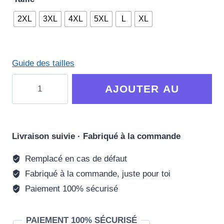
2XL
3XL
4XL
5XL
L
XL
Guide des tailles
quantité
AJOUTER AU
de
T-
PANIER
shirt
Grande
Livraison suivie · Fabriqué à la commande
Taille
Remplacé en cas de défaut
Swag
Fabriqué à la commande, juste pour toi
-
Tressoi
Paiement 100% sécurisé
PAIEMENT 100% SÉCURISÉ