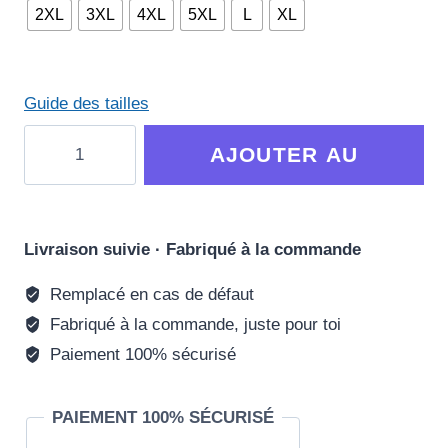
2XL
3XL
4XL
5XL
L
XL
Guide des tailles
quantité
AJOUTER AU
de
T-
PANIER
shirt
Grande
Livraison suivie · Fabriqué à la commande
Taille
Remplacé en cas de défaut
African
Fabriqué à la commande, juste pour toi
Queen
—
Paiement 100% sécurisé
TRESSOI
PAIEMENT 100% SÉCURISÉ