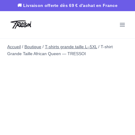
Aller
au
contenu
Accueil
/
Boutique
/
T-shirts grande taille L–5XL
/
T-shirt
Grande Taille African Queen — TRESSOI