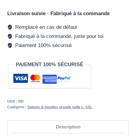
PANIER
à
capuche
Livraison suivie · Fabriqué à la commande
Grande
Remplacé en cas de défaut
Taille
Fabriqué à la commande, juste pour toi
Look
-
Paiement 100% sécurisé
Tressoi
PAIEMENT 100% SÉCURISÉ
UGS :
ND
Catégorie :
Sweats & hoodies grande taille L–5XL
Description