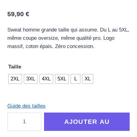
59,90
€
Sweat homme grande taille qui assume. Du L au 5XL,
même coupe oversize, même qualité pro. Logo
massif, coton épais. Zéro concession.
Taille
2XL
3XL
4XL
5XL
L
XL
Guide des tailles
quantité
AJOUTER AU
de
Sweat