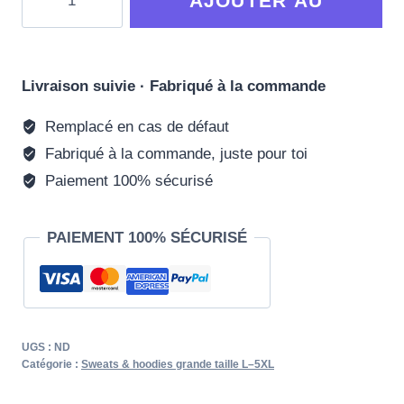
AJOUTER AU
de
Sweat
PANIER
à
capuche
Livraison suivie · Fabriqué à la commande
Grande
Remplacé en cas de défaut
Taille
Fabriqué à la commande, juste pour toi
Renaissance
-
Paiement 100% sécurisé
Tressoi
PAIEMENT 100% SÉCURISÉ
UGS :
ND
Catégorie :
Sweats & hoodies grande taille L–5XL