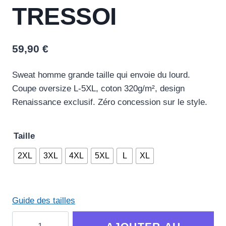
TRESSOI
59,90
€
Sweat homme grande taille qui envoie du lourd.
Coupe oversize L-5XL, coton 320g/m², design
Renaissance exclusif. Zéro concession sur le style.
Taille
2XL
3XL
4XL
5XL
L
XL
Guide des tailles
quantité